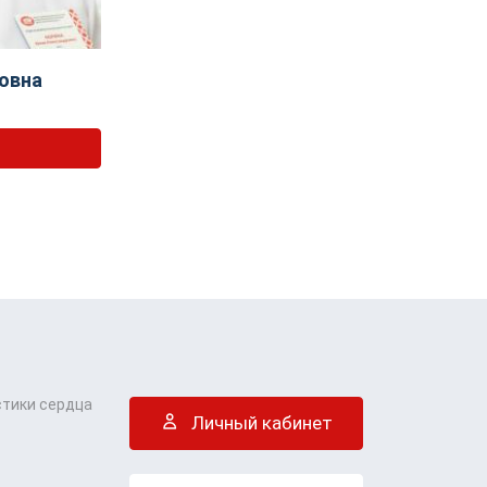
овна
стики сердца
Личный кабинет