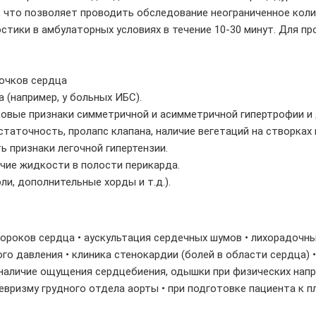
, что позволяет проводить обследование неограниченное коли
тики в амбулаторных условиях в течение 10-30 минут. Для п
очков сердца
(например, у больных ИБС).
ковые признаки симметричной и асимметричной гипертрофии и
аточность, пролапс клапана, наличие вегетаций на створках кл
ь признаки легочной гипертензии.
чие жидкости в полости перикарда.
и, дополнительные хорды и т.д.).
ороков сердца • аускультация сердечных шумов • лихорадочны
о давления • клиника стенокардии (болей в области сердца) 
 наличие ощущения сердцебиения, одышки при физических напр
невризму грудного отдела аорты • при подготовке пациента к 