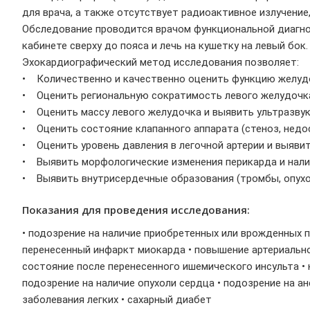
для врача, а также отсутствует радиоактивное излучение
Обследование проводится врачом функциональной диагнос
кабинете сверху до пояса и лечь на кушетку на левый бок.
Эхокардиографический метод исследования позволяет:
• Количественно и качественно оценить функцию желуд
• Оценить региональную сократимость левого желудочка 
• Оценить массу левого желудочка и выявить ультразву
• Оценить состояние клапанного аппарата (стеноз, недост
• Оценить уровень давления в легочной артерии и выявит
• Выявить морфологические изменения перикарда и нали
• Выявить внутрисердечные образования (тромбы, опухол
Показания для проведения исследования:
• подозрение на наличие приобретенных или врожденных п
перенесенный инфаркт миокарда • повышение артериальног
состояние после перенесенного ишемического инсульта •
подозрение на наличие опухоли сердца • подозрение на а
заболевания легких • сахарный диабет