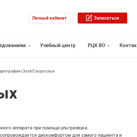
Личный кабинет
Записаться
ледованиям
Учебный центр
РЦК ВО
Конта
диография (ЭхоКГ) взрослых
ых
ного аппарата при помощи ультразвука.
е сопровождается дискомфортом для самого пациента и