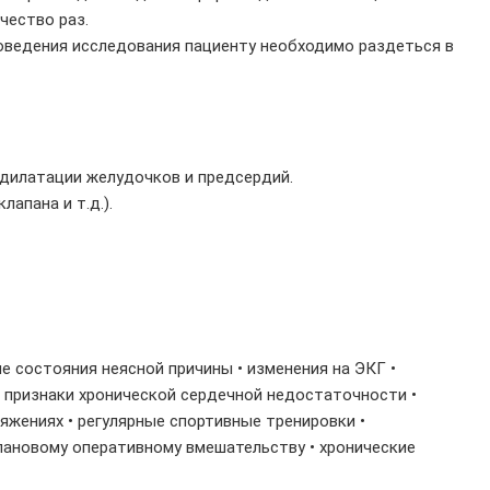
чество раз.
роведения исследования пациенту необходимо раздеться в
 дилатации желудочков и предсердий.
апана и т.д.).
е состояния неясной причины • изменения на ЭКГ •
• признаки хронической сердечной недостаточности •
яжениях • регулярные спортивные тренировки •
плановому оперативному вмешательству • хронические