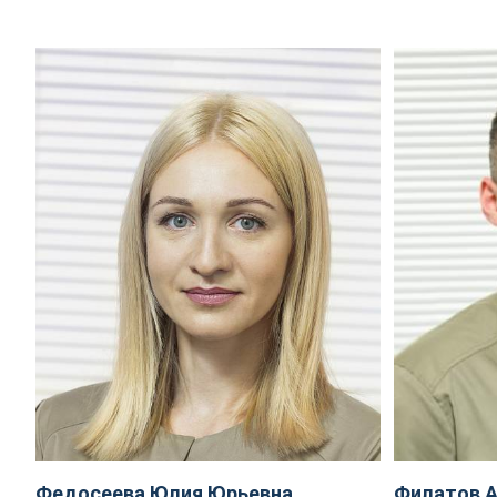
Федосеева Юлия Юрьевна
Филатов А