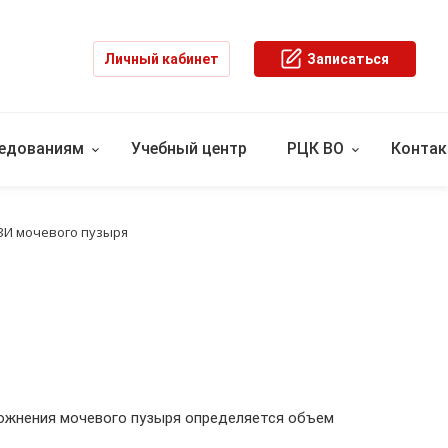
Личный кабинет
Записаться
ледованиям
Учебный центр
РЦК ВО
Конта
ЗИ мочевого пузыря
рожнения мочевого пузыря определяется объем