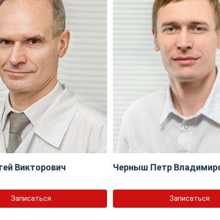
гей Викторович
Черныш Петр Владимир
Записаться
Записаться