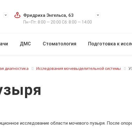
Фридриха Энгельса, 63
Пн–Пт: 8:00 — 20:00 Сб: 8:00 — 14:00
ачи
ДМС
Стоматология
Подготовка к исс
ая диагностика
Исследования мочевыделительной системы
У
узыря
иционное исследование области мочевого пузыря. После опо