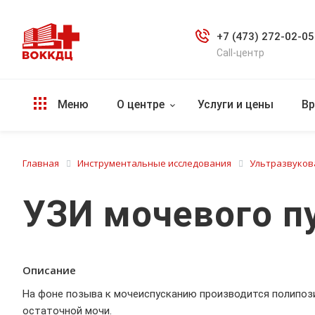
+7 (473) 272-02-05
Call-центр
Меню
О центре
Услуги и цены
Вр
Главная
Инструментальные исследования
Ультразвуков
УЗИ мочевого п
Описание
На фоне позыва к мочеиспусканию производится полипоз
остаточной мочи.