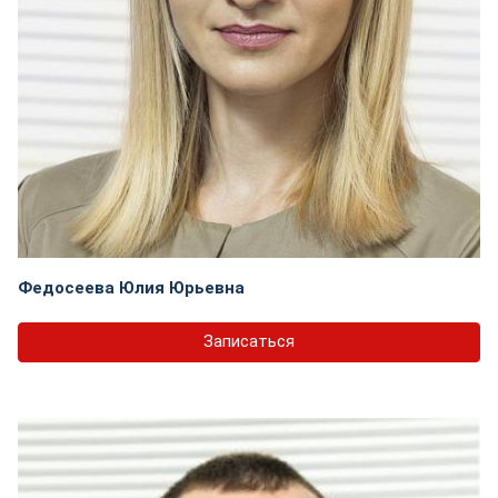
Федосеева Юлия Юрьевна
Записаться