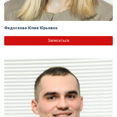
Федосеева Юлия Юрьевна
Записаться