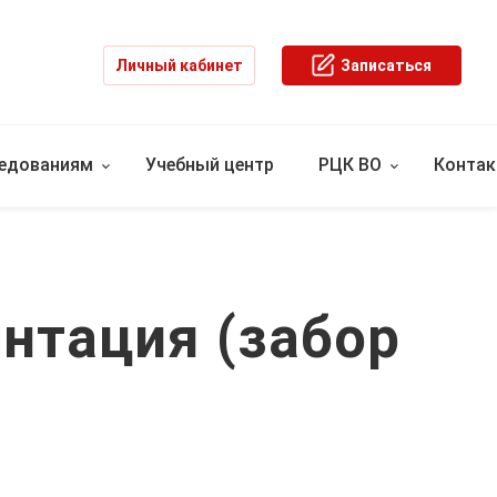
Личный кабинет
Записаться
ледованиям
Учебный центр
РЦК ВО
Конта
нтация (забор