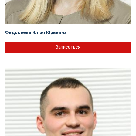
Федосеева Юлия Юрьевна
Записаться