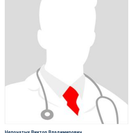
Непочатых Виктор Владимирович