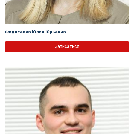
Федосеева Юлия Юрьевна
Записаться