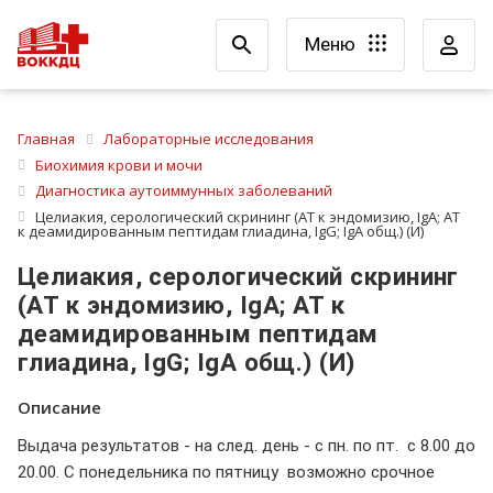
Меню
Главная
Лабораторные исследования
Биохимия крови и мочи
Диагностика аутоиммунных заболеваний
Целиакия, серологический скрининг (АТ к эндомизию, IgA; АТ
к деамидированным пептидам глиадина, IgG; IgA общ.) (И)
Целиакия, серологический скрининг
(АТ к эндомизию, IgA; АТ к
деамидированным пептидам
глиадина, IgG; IgA общ.) (И)
Описание
Выдача результатов - на след. день - с пн. по пт. с 8.00 до
20.00. С понедельника по пятницу возможно срочное