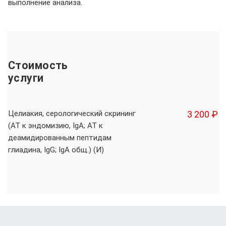
выполнение анализа.
Стоимость
услуги
Целиакия, серологический скрининг
3 200 ₽
(АТ к эндомизию, IgA; АТ к
деамидированным пептидам
глиадина, IgG; IgA общ.) (И)