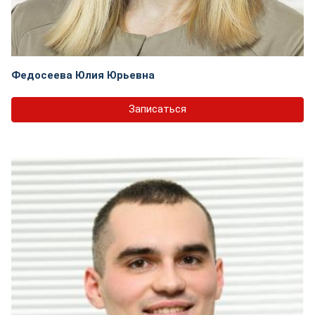
Федосеева Юлия Юрьевна
Записаться