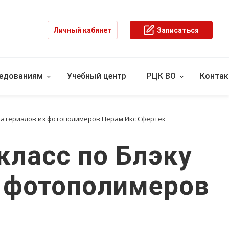
Личный кабинет
Записаться
ледованиям
Учебный центр
РЦК ВО
Конта
 материалов из фотополимеров Церам Икс Сфертек
класс по Блэку
з фотополимеров