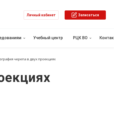
Личный кабинет
Записаться
ледованиям
Учебный центр
РЦК ВО
Конта
ография черепа в двух проекциях
роекциях