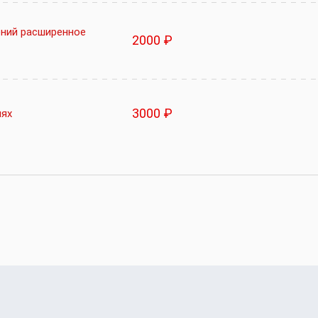
ений расширенное
2000 ₽
3000 ₽
иях