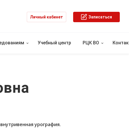
Личный кабинет
Записаться
ледованиям
Учебный центр
РЦК ВО
Конта
овна
 внутривенная урография.