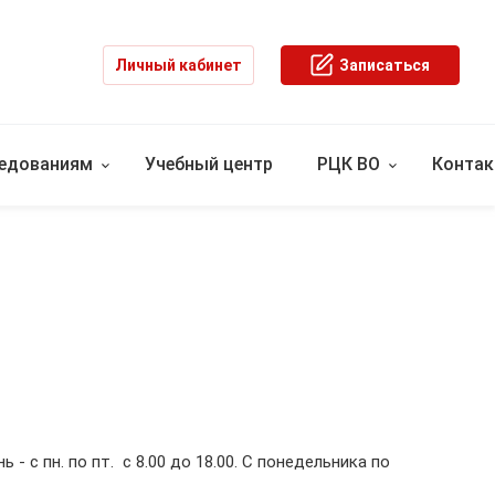
Личный кабинет
Записаться
ледованиям
Учебный центр
РЦК ВО
Конта
ь - с пн. по пт. с 8.00 до 18.00. С понедельника по