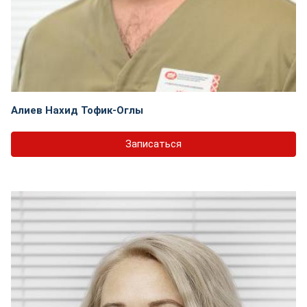
Алиев Нахид Тофик-Оглы
Записаться