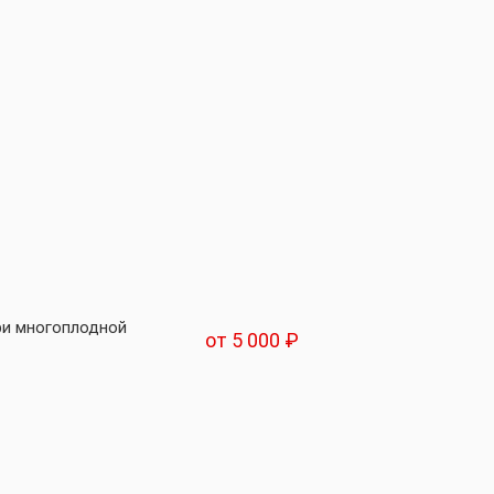
ри многоплодной
от 5 000 ₽