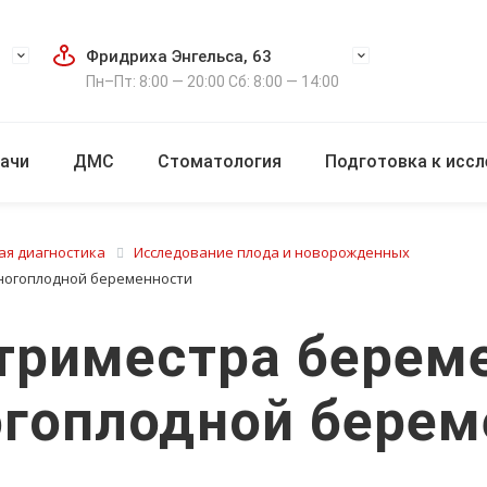
Фридриха Энгельса, 63
Пн–Пт: 8:00 — 20:00 Сб: 8:00 — 14:00
ачи
ДМС
Стоматология
Подготовка к исс
ая диагностика
Исследование плода и новорожденных
 многоплодной беременности
 триместра береме
огоплодной берем