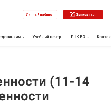
Личный кабинет
Записаться
ледованиям
Учебный центр
РЦК ВО
Конта
нности (11-14
енности