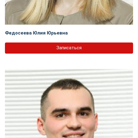
Федосеева Юлия Юрьевна
Записаться