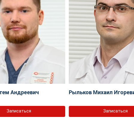
тем Андреевич
Рыльков Михаил Игорев
Записаться
Записаться