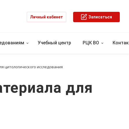
Личный кабинет
Записаться
ледованиям
Учебный центр
РЦК ВО
Конта
ля цитологического исследования
атериала для