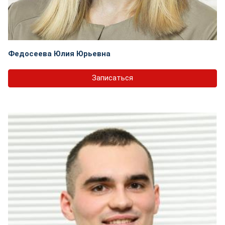
Федосеева Юлия Юрьевна
Записаться