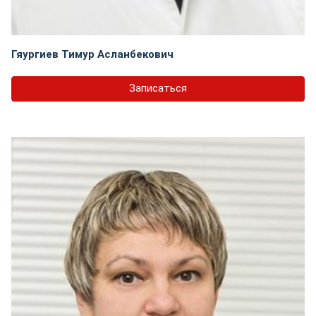
Гяургиев Тимур Асланбекович
Записаться