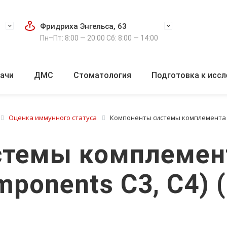
Фридриха Энгельса, 63
Пн–Пт: 8:00 — 20:00 Сб: 8:00 — 14:00
ачи
ДМС
Стоматология
Подготовка к исс
Оценка иммунного статуса
Компоненты системы комплемента С3
темы комплемент
ponents C3, C4) (