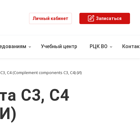
Личный кабинет
Записаться
ледованиям
Учебный центр
РЦК ВО
Конта
, С4 (Complement components C3, C4) (И)
а С3, С4
И)