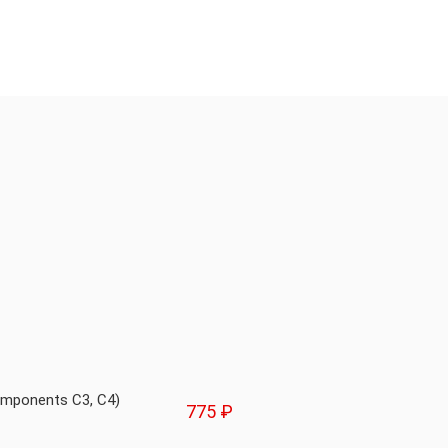
mponents C3, C4)
775 ₽