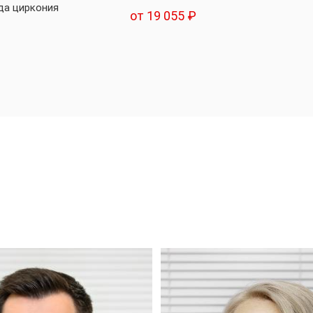
да циркония
от 19 055 ₽