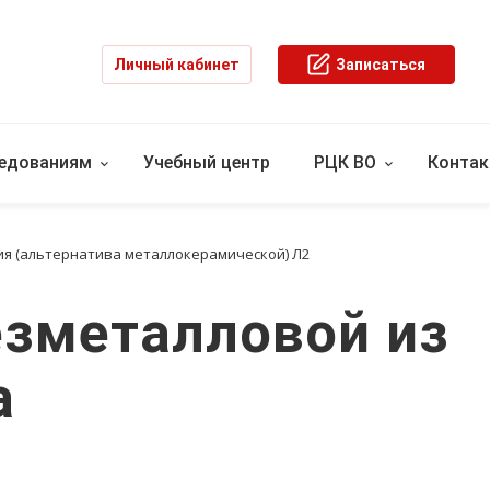
Личный кабинет
Записаться
ледованиям
Учебный центр
РЦК ВО
Конта
ия (альтернатива металлокерамической) Л2
езметалловой из
а