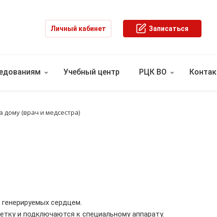
Личный кабинет
Записаться
ледованиям
Учебный центр
РЦК ВО
Конта
а дому (врач и медсестра)
 генерируемых сердцем.
етку и подключаются к специальному аппарату.