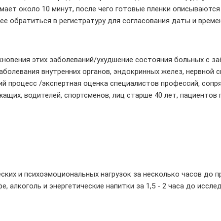
ает около 10 минут, после чего готовые пленки описываются
е обратиться в регистратуру для согласования даты и време
кновения этих заболеваний/ухудшение состояния больных с за
болевания внутренних органов, эндокринных желез, нервной си
кий процесс /экспертная оценка специалистов профессий, соп
ащих, водителей, спортсменов, лиц старше 40 лет, пациентов
ских и психоэмоциональных нагрузок за несколько часов до пр
офе, алкоголь и энергетические напитки за 1,5 - 2 часа до исс