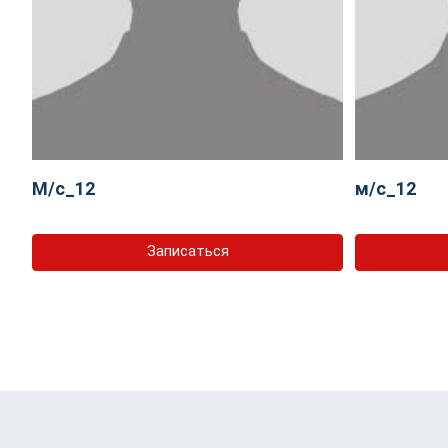
М/с_12
м/с_12
Записаться