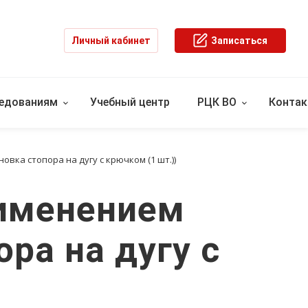
Личный кабинет
Записаться
ледованиям
Учебный центр
РЦК ВО
Конта
вка стопора на дугу с крючком (1 шт.))
рименением
ра на дугу с