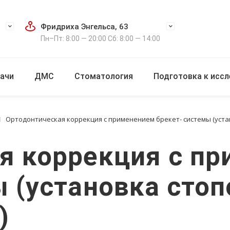
Фридриха Энгельса, 63
Пн–Пт: 8:00 — 20:00 Сб: 8:00 — 14:00
ачи
ДМС
Стоматология
Подготовка к исс
Ортодонтическая коррекция с применением брекет- системы (устано
я коррекция с п
 (установка стопо
)