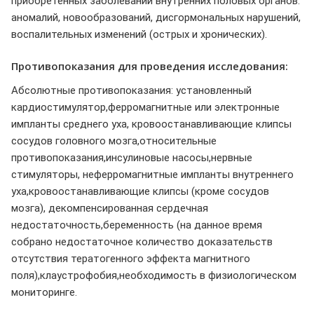
приобретенных заболеваний внутренних половых органов:
аномалий, новообразований, дисгормональных нарушений,
воспалительных изменений (острых и хронических).
Противопоказания для проведения исследования:
Абсолютные противопоказания: установленный
кардиостимулятор,ферромагнитные или электронные
импланты среднего уха, кровоостанавливающие клипсы
сосудов головного мозга,относительные
противопоказания,инсулиновые насосы,нервные
стимуляторы, неферромагнитные импланты внутреннего
уха,кровоостанавливающие клипсы (кроме сосудов
мозга), декомпенсированная сердечная
недостаточность,беременность (на данное время
собрано недостаточное количество доказательств
отсутствия тератогенного эффекта магнитного
поля),клаустрофобия,необходимость в физиологическом
мониторинге.