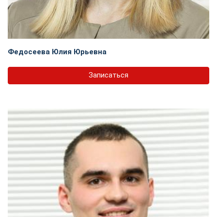
Федосеева Юлия Юрьевна
Записаться