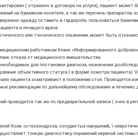
арантирован ( отражено в договоре на услуги), пациент может
ований на бумажном носителе, а так же перечень препаратов,
 верхнюю одежду оставить в гардеробе, пользоваться бахилам
ациента и лечащего врача.
отического или токсического опьянения, может быть отказано
медицинским работником бланк «Информированного доброволь
бланк отказа от медицинского вмешательства.
 необходимое для постановки диагноза, назначения дообследо
едование объективного статуса ( в форме осмотра пациента)
лучаях пациента осматривают в положении стоя. Проводится из
имые рекомендации по дальнейшему обследованию и лечению,
 проводится так же по предварительной записи ( очно в рег
вной боли, остеохондроза, сосудистых нарушений, \ невротиче
осуществляет тонкую диагностику поражений нервной системы 