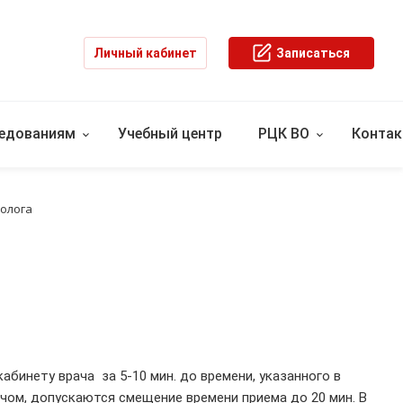
Личный кабинет
Записаться
ледованиям
Учебный центр
РЦК ВО
Конта
олога
абинету врача за 5-10 мин. до времени, указанного в
чом, допускаются смещение времени приема до 20 мин. В