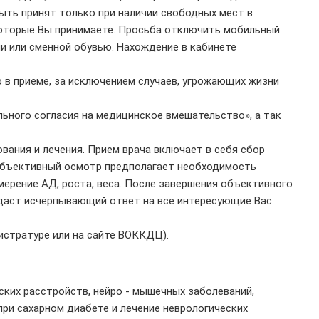
 быть принят только при наличии свободных мест в
 которые Вы принимаете. Просьба отключить мобильный
и или сменной обувью. Нахождение в кабинете
 в приеме, за исключением случаев, угрожающих жизни
ного согласия на медицинское вмешательство», а так
вания и лечения. Прием врача включает в себя сбор
. Объективный осмотр предполагает необходимость
мерение АД, роста, веса. После завершения объективного
 даст исчерпывающий ответ на все интересующие Вас
истратуре или на сайте ВОККДЦ).
ских расстройств, нейро - мышечных заболеваний,
при сахарном диабете и лечение неврологических