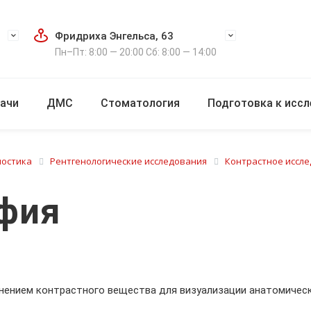
Фридриха Энгельса, 63
Пн–Пт: 8:00 — 20:00 Сб: 8:00 — 14:00
ачи
ДМС
Стоматология
Подготовка к исс
ностика
Рентгенологические исследования
Контрастное иссл
фия
нением контрастного вещества для визуализации анатомическ