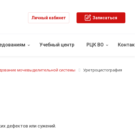
Личный кабинет
Записаться
ледованиям
Учебный центр
РЦК ВО
Конта
едование мочевыделительной системы
Уретроцистография
их дефектов или сужений.