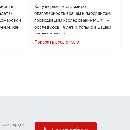
рность
Хочу выразить огромную
абета»
благодарность врачам и лаборантам,
 Комаровой
проводившим исследование МСКТ. Я
ение, как
обследуюсь 18 лет и только в Вашем
центре очень с…
Показать весь отзыв
стики сердца
Личный кабинет