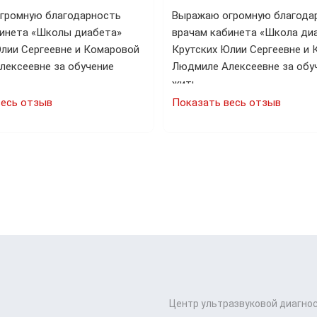
громную благодарность
Выражаю огромную благода
бинета «Школы диабета»
врачам кабинета «Школа ди
лии Сергеевне и Комаровой
Крутских Юлии Сергеевне и
лексеевне за обучение
Людмиле Алексеевне за обуч
…
жить…
весь отзыв
Показать весь отзыв
Центр ультразвуковой диагно