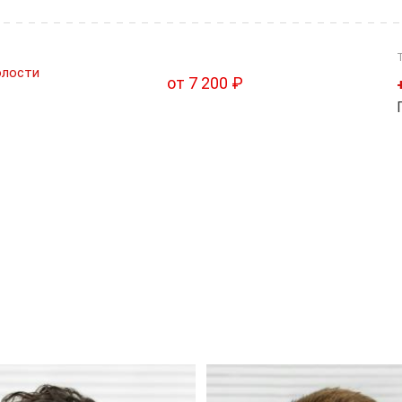
олости
от 7 200 ₽