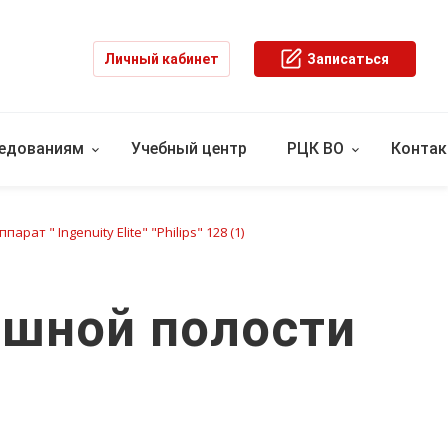
Личный кабинет
Записаться
ледованиям
Учебный центр
РЦК ВО
Конта
парат " Ingenuity Elite" "Philips" 128 (1)
юшной полости