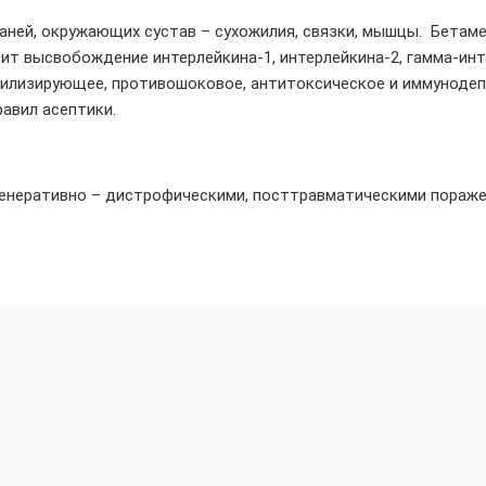
каней, окружающих сустав – сухожилия, связки, мышцы. Бета
ит высвобождение интерлейкина-1, интерлейкина-2, гамма-ин
билизирующее, противошоковое, антитоксическое и иммунодеп
авил асептики.
генеративно – дистрофическими, посттравматическими пораже