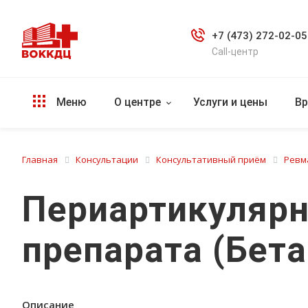
+7 (473) 272-02-05
Call-центр
Меню
О центре
Услуги и цены
Вр
Главная
Консультации
Консультативный приём
Ревм
Периартикулярн
препарата (Бет
Описание