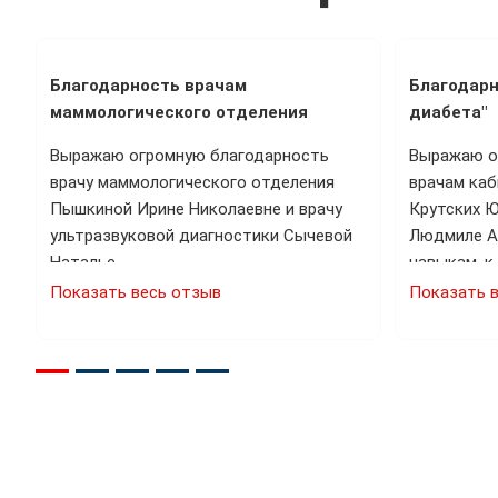
Благодарность врачам
Благодарн
маммологического отделения
диабета"
Выражаю огромную благодарность
Выражаю о
врачу маммологического отделения
врачам ка
…
Пышкиной Ирине Николаевне и врачу
Крутских Ю
ультразвуковой диагностики Сычевой
Людмиле А
Наталье…
навыкам, к
Показать весь отзыв
Показать 