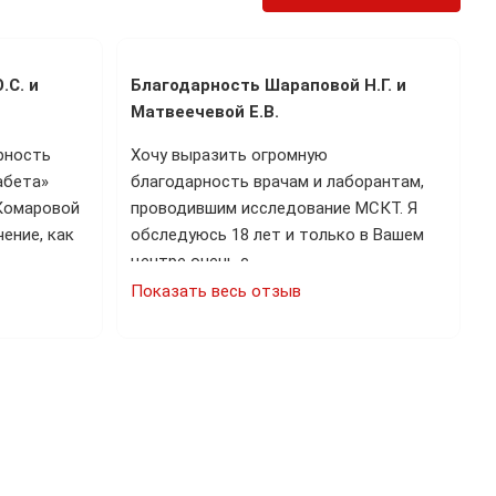
.С. и
Благодарность Шараповой Н.Г. и
Матвеечевой Е.В.
рность
Хочу выразить огромную
абета»
благодарность врачам и лаборантам,
 Комаровой
проводившим исследование МСКТ. Я
ение, как
обследуюсь 18 лет и только в Вашем
центре очень с…
Показать весь отзыв