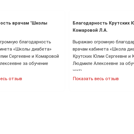
ость врачам "Школы
Благодарность Крутских Ю
Комаровой Л.А.
громную благодарность
Выражаю огромную благода
бинета «Школы диабета»
врачам кабинета «Школа ди
лии Сергеевне и Комаровой
Крутских Юлии Сергеевне и
лексеевне за обучение
Людмиле Алексеевне за обуч
…
жить…
весь отзыв
Показать весь отзыв