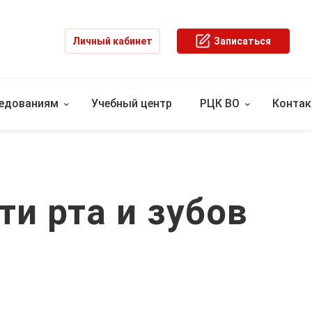
Личный кабинет
Записаться
ледованиям
Учебный центр
РЦК ВО
Конта
и рта и зубов