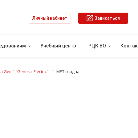
Личный кабинет
Записаться
ледованиям
Учебный центр
РЦК ВО
Конта
 Gem" "General Electric"
МРТ сердца