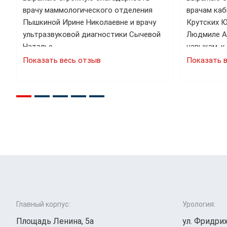
врачу маммологического отделения
врачам ка
…
Пышкиной Ирине Николаевне и врачу
Крутских Ю
ультразвуковой диагностики Сычевой
Людмиле А
Наталье…
навыкам, к
Показать весь отзыв
Показать 
Главный корпус:
Урология:
Площадь Ленина, 5а
ул. Фридрих