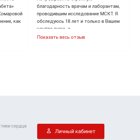
абета»
благодарность врачам и лаборантам,
 Комаровой
проводившим исследование МСКТ. Я
ение, как
обследуюсь 18 лет и только в Вашем
центре очень с…
Показать весь отзыв
стики сердца
Личный кабинет