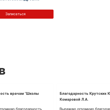
Записаться
в
ость врачам "Школы
Благодарность Крутских Ю
Комаровой Л.А.
громную благодарность
Выражаю огромную благода