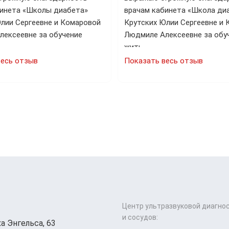
бинета «Школы диабета»
врачам кабинета «Школа ди
лии Сергеевне и Комаровой
Крутских Юлии Сергеевне и
лексеевне за обучение
Людмиле Алексеевне за обуч
…
жить…
весь отзыв
Показать весь отзыв
Центр ультразвуковой диагно
и сосудов:
а Энгельса, 63