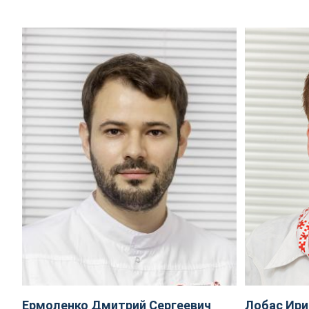
Ермоленко Дмитрий Сергеевич
Лобас Ири