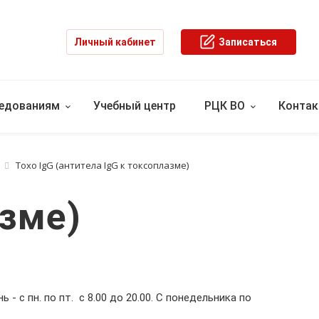
Личный кабинет
Записаться
ледованиям
Учебный центр
РЦК ВО
Конта
Toxo IgG (антитела IgG к токсоплазме)
азме)
ь - с пн. по пт. с 8.00 до 20.00. С понедельника по