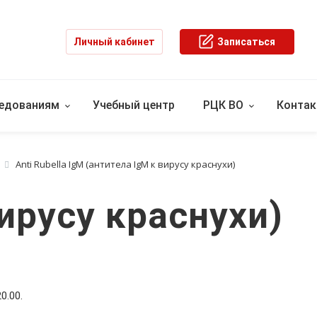
Личный кабинет
Записаться
ледованиям
Учебный центр
РЦК ВО
Конта
Anti Rubella IgM (антитела IgM к вирусу краснухи)
вирусу краснухи)
0.00.