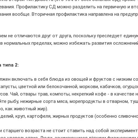
евания. Профилактику СД можно разделить на первичную и вт
евания вообще. Вторичная профилактика направлена на преду
чем не отличаются друг от друга, поскольку преследует един
и в нормальных пределах, можно избежать развития осложнени
 типа 2:
лжен включать в себя блюда из овощей и фруктов с низким с
апусты, цветной или белокочанной, моркови, кабачков, огурцов
русов. Чай, отвары трав, компоты, некрепкий кофе - в качеств
йте рыбу, нежирные сорта мяса, морепродукты в отварном, ту
о, как животный жир).
делий, круп, картофеля, жирных продуктов (особенно сливочно
и старшего возраста не стоит ставить над собой эксперимент
вое удовольствие. Люди, занимающиеся лёгкими физическими у