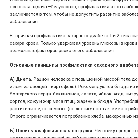
основная задача –безусловно, профилактика этого забол
заключается в том, чтобы не допустить развитие забол
заболевания.
Вторичная профилактика сахарного диабета 1 и 2 типа ни
сахара крови. Только удерживая уровень глюкозы в кров
возможных факторов риска этого заболевания.
Основные принципы профилактики сахарного диабета
А) Диета.
Рацион человека с повышенной массой тела до
изюм, из овощей - картофель). Рекомендуются блюда из к
болгарского перца, баклажанов, салата, яблок, ягод, цит
сортов, кожу и жир мяса птиц, жареные блюда. Употребля
растительное, но немного (поскольку оно так же калорийн
Строго ограничивается потребление хлеба, макаронных из
Б) Посильная физическая нагрузка.
Человеку среднего 
достаточно ежедневной пешей прогулки или плаванья в с