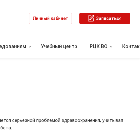
Личный кабинет
Записаться
ледованиям
Учебный центр
РЦК ВО
Конта
а
ляется серьезной проблемой здравоохранения, учитывая
бета.