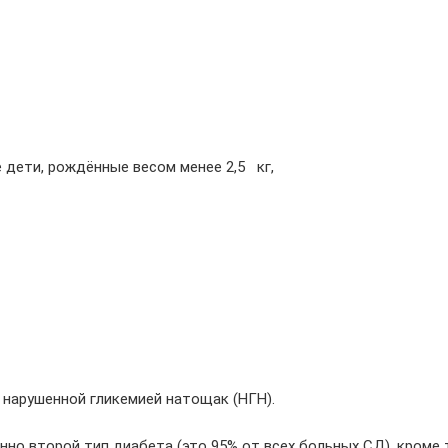
же дети, рождённые весом менее 2,5 кг,
 нарушенной гликемией натощак (НГН).
нно второй тип диабета (это 95% от всех больных СД), кроме 