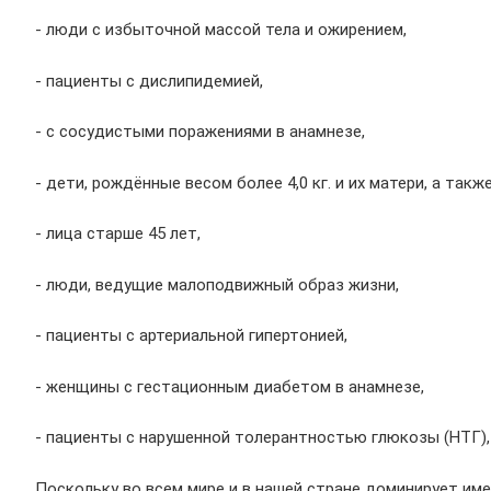
- люди с избыточной массой тела и ожирением,
- пациенты с дислипидемией,
- с сосудистыми поражениями в анамнезе,
- дети, рождённые весом более 4,0 кг. и их матери, а так
- лица старше 45 лет,
- люди, ведущие малоподвижный образ жизни,
- пациенты с артериальной гипертонией,
- женщины с гестационным диабетом в анамнезе,
- пациенты с нарушенной толерантностью глюкозы (НТГ),
Поскольку во всем мире и в нашей стране доминирует име