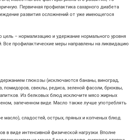
оричную. Первичная профилактика сахарного диабета
преждение развития осложнений от уже имеющегося
ую цель – нормализацию и удержание нормального уровня
й. Все профилактические меры направлены на ликвидацию
одержанием глюкозы (исключаются бананы, виноград,
, помидоров, свеклы, редиса, зеленой фасоли, брюквы,
е напитков. Из белковых блюд исключите мясо жирных
шеном, запеченном виде. Масло также лучше употреблять
е масло), сладостей, острых, пряных и копченых блюд.
ов в виде интенсивной физической нагрузки. Вполне
пражнениями не менее 5 раз в неделю, снижают степень