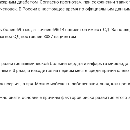
харным диабетом. Согласно прогнозам, при сохранении таких т
человек. В России в настоящее время по официальным данным 
 более 69 тыс., а точнее 69614 пациентов имеют СД. За посл
 диагноз СД поставлен 3087 пациентам.
 развития ишемической болезни сердца и инфаркта миокарда – в
 чем в 3 раза, и находится на первом месте среди причин слеп
я всерьез, а зря. Можно избежать заболевания, зная, как про
ужно знать основные причины факторов риска развития этого 