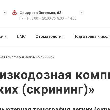
Фридриха Энгельса, 63
Пн–Пт: 8:00 — 20:00 Сб: 8:00 — 14:00
ачи
ДМС
Стоматология
Подготовка к исс
ая томография легких (скрининг)»
Низкодозная ком
их (скрининг)»
пьютерная томография легких (скри