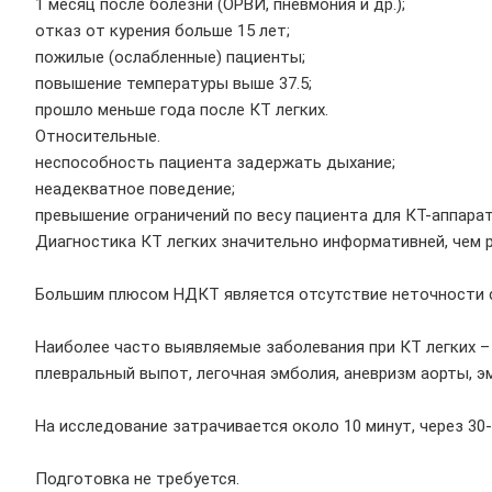
1 месяц после болезни (ОРВИ, пневмония и др.);
отказ от курения больше 15 лет;
пожилые (ослабленные) пациенты;
повышение температуры выше 37.5;
прошло меньше года после КТ легких.
Относительные.
неспособность пациента задержать дыхание;
неадекватное поведение;
превышение ограничений по весу пациента для КТ-аппарата
Диагностика КТ легких значительно информативней, чем 
⠀
Большим плюсом НДКТ является отсутствие неточности сн
⠀
Наиболее часто выявляемые заболевания при КТ легких – э
плевральный выпот, легочная эмболия, аневризм аорты, э
⠀
На исследование затрачивается около 10 минут, через 30-
⠀
Подготовка не требуется.