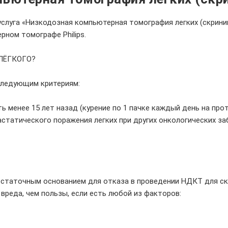
слуга «Низкодозная компьютерная томография легких (скринин
ном томографе Philips.
ЛЁГКОГО?
 следующим критериям:
ь менее 15 лет назад (курение по 1 пачке каждый день на про
тастатического поражения легких при других онкологических за
статочным основанием для отказа в проведении НДКТ для скр
реда, чем пользы, если есть любой из факторов: