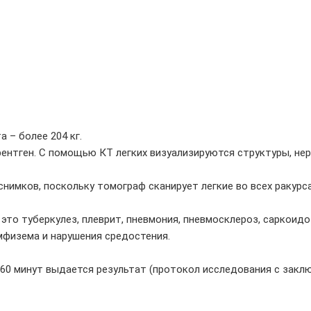
 – более 204 кг.
рентген. С помощью КТ легких визуализируются структуры, не
имков, поскольку томограф сканирует легкие во всех ракурса
то туберкулез, плеврит, пневмония, пневмосклероз, саркоидоз
мфизема и нарушения средостения.
60 минут выдается результат (протокол исследования с заключ