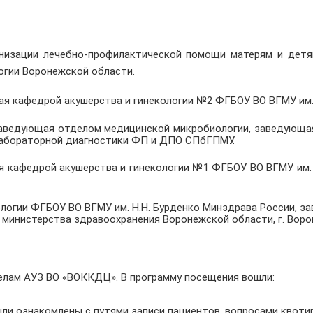
ганизации лечебно-профилактической помощи матерям и дет
огии Воронежской области.
ющая кафедрой акушерства и гинекологии №2 ФГБОУ ВО ВГМУ им.
ор, заведующая отделом медицинской микробиологии, заведую
 лабораторной диагностики ФП и ДПО СПбГПМУ.
ая кафедрой акушерства и гинекологии №1 ФГБОУ ВО ВГМУ им. 
логии ФГБОУ ВО ВГМУ им. Н.Н. Бурденко Минздрава России, 
 министерства здравоохранения Воронежской области,
г. Воро
елам АУЗ ВО «ВОККДЦ». В программу посещения вошли:
ыли ознакомлены с путями записи пациентов, вопросами квотир