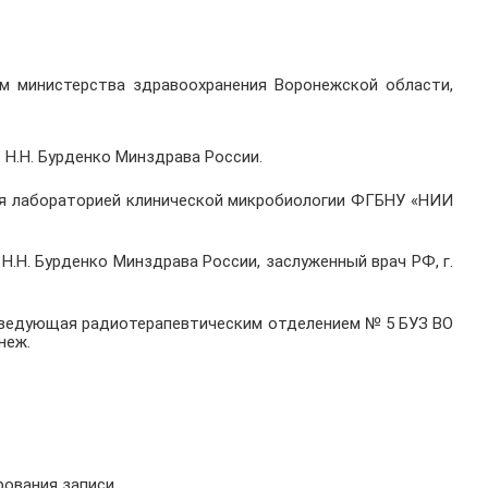
ям министерства здравоохранения Воронежской области
,
 Н.Н. Бурденко Минздрава России.
щая лабораторией клинической микробиологии ФГБНУ «НИИ
Н.Н. Бурденко Минздрава России, заслуженный врач РФ, г.
заведующая радиотерапевтическим отделением № 5 БУЗ ВО
неж.
ования записи.