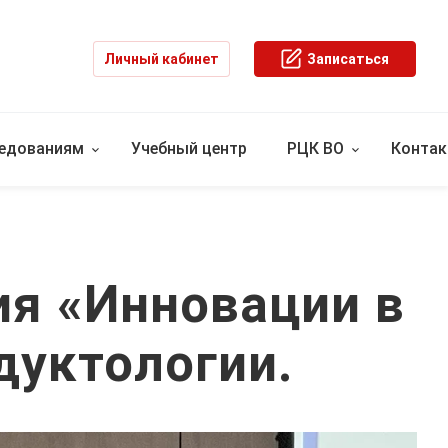
Личный кабинет
Записаться
ледованиям
Учебный центр
РЦК ВО
Конта
ия «Инновации в
дуктологии.