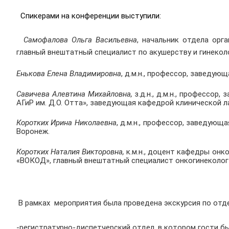
Спикерами на конференции выступили:
Самофалова Ольга Васильевна
, начальник отдела ор
главный внештатный специалист по акушерству и гинекол
Енькова Елена Владимировна
, д.м.н., профессор, заведу
Савичева Алевтина Михайловна,
з.д.н., д.м.н., професс
АГиР им. Д.О. Отта», заведующая кафедрой клинической
Коротких Ирина Николаевна
,
д.м.н., профессор, заведующ
Воронеж.
Коротких Наталия Викторовна,
к.м.н.,
доцент кафедры онко
«ВОКОД», главный внештатный специалист онкогинеколог
В рамках мероприятия была проведена экскурсия по отд
-регистратурно-диспетчерский отдел, в котором гости б