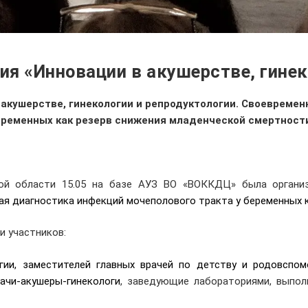
я «Инновации в акушерстве, гинек
акушерстве, гинекологии и репродуктологии. Своевремен
еременных как резерв снижения младенческой смертности
ой области 15.05 на базе АУЗ ВО «ВОККДЦ» была организ
ная диагностика инфекций мочеполового тракта у беременных
и участников:
огии, заместителей главных врачей по детству и родовспо
ачи-акушеры-гинекологи
, заведующие лабораториями, вып