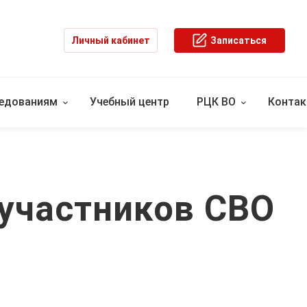
Личный кабинет
Записаться
ледованиям
Учебный центр
РЦК ВО
Конта
участников СВО