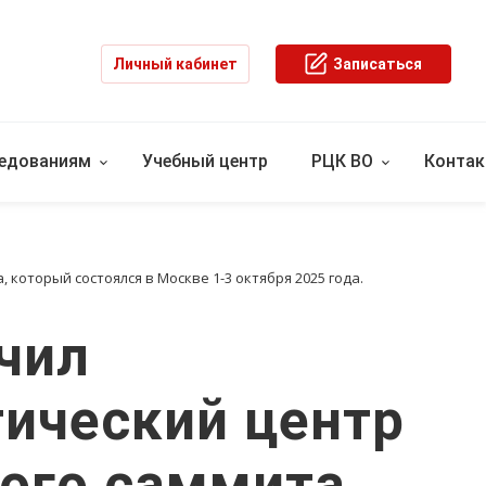
Личный кабинет
Записаться
ледованиям
Учебный центр
РЦК ВО
Конта
который состоялся в Москве 1-3 октября 2025 года.
чил
ический центр
ого саммита,