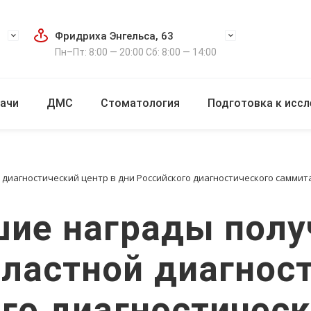
Фридриха Энгельса, 63
Пн–Пт: 8:00 — 20:00 Сб: 8:00 — 14:00
ачи
ДМС
Стоматология
Подготовка к исс
иагностический центр в дни Российского диагностического саммита, 
шие награды полу
ластной диагност
ого диагностическ