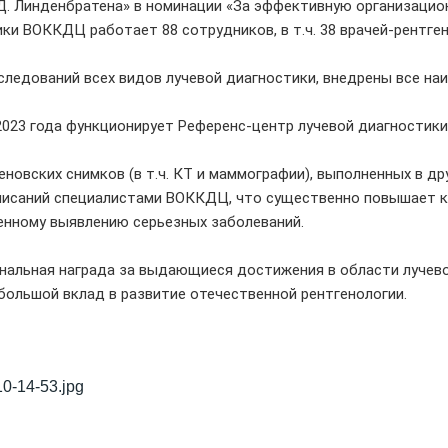
 Д. Линденбратена» в номинации «За эффективную организацио
ки ВОККДЦ работает 88 сотрудников, в т.ч. 38 врачей-рентге
следований всех видов лучевой диагностики, внедрены все н
023 года функционирует Референс-центр лучевой диагностики,
новских снимков (в т.ч. КТ и маммографии), выполненных в д
описаний специалистами ВОККДЦ, что существенно повышает к
енному выявлению серьезных заболеваний.
нальная награда за выдающиеся достижения в области лучево
большой вклад в развитие отечественной рентгенологии.