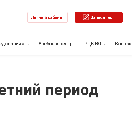
Личный кабинет
Записаться
ледованиям
Учебный центр
РЦК ВО
Конта
етний период