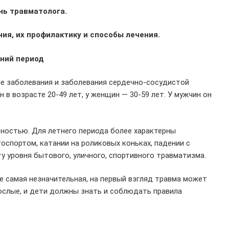
нь травматолога.
ия, их профилактику и способы лечения.
период
ие заболевания и заболевания сердечно-сосудистой
в возрасте 20-49 лет, у женщин — 30-59 лет. У мужчин он
тностью. Для летнего периода более характерны
тоспортом, катании на роликовых коньках, падении с
ту уровня бытового, уличного, спортивного травматизма.
 самая незначительная, на первый взгляд травма может
ослые, и дети должны знать и соблюдать правила