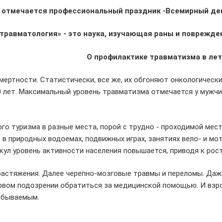
 отмечается профессиональный праздник -Всемирный де
«травматология» - это наука, изучающая раны и поврежден
филактике травматизма в летний 
смертности. Статистически, все же, их обгоняют онкологическ
лет. Максимальный уровень травматизма отмечается у мужчин 
го туризма в разные места, порой с трудно - проходимой мес
 в природных водоемах, подвижных играх, занятиях вело- и мо
икул уровень активности населения повышается, приводя к рос
астяжения. Далее черепно-мозговые травмы и переломы. Даже
ервом подозрении обратиться за медицинской помощью. И взр
забываемым.