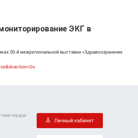
 мониторирование ЭКГ в
амках 50-й межрегиональной выставки «Здравоохранение
urse&doaction=Go
стики сердца
Личный кабинет