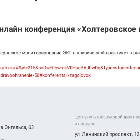
онлайн конференция «Холтеровское
теровское мониторирование ЭКГ в клинической практике» в р
olis.ru/mira/#&id=215&s=DwE0hwmkV0HucBAJ0wDg&type=studentco
/zdravoohranenie-50#konferentsii-zagolovok
Центр ультразвуковой диагно
и сосудов:
а Энгельса, 63
ул. Ленинский проспект, 12