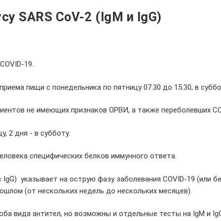
су SARS CoV-2 (IgM и IgG)
COVID-19.
риема пищи с понедельника по пятницу 07.30 до 15.30, в суббо
пациентов не имеющих признаков ОРВИ, а также переболевших C
, 2 дня - в субботу.
человека специфических белков иммунного ответа.
с IgG) указывает на острую фазу заболевания COVID-19 (или 
рошлом (от нескольких недель до нескольких месяцев).
ба вида антител, но возможны и отдельные тесты на IgM и Ig