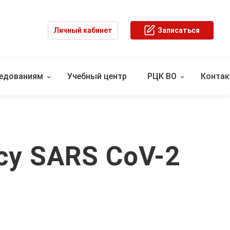
Личный кабинет
Записаться
ледованиям
Учебный центр
РЦК ВО
Конта
су SARS CoV-2