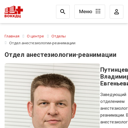
Меню
Главная
О центре
Отделы
Отдел анестезиологии-реанимации
Отдел анестезиологии-реанимации
Путинце
Владими
Евгеньев
Заведующий
отделением
анестезиолог
реанимации. 
анестезиолог