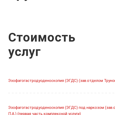
Стоимость
услуг
Эзофагогастродуоденоскопия (ЭГДС) (зав.отделом Трунов
Эзофагогастродуоденоскопия (ЭГДС) под наркозом (зав.
П.А.) (первая часть комплексной услуги)