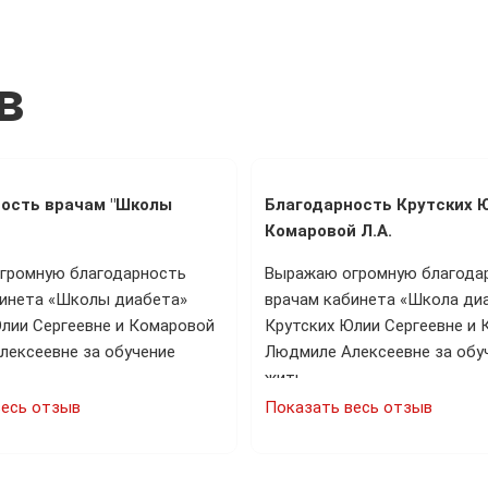
в
ость врачам "Школы
Благодарность Крутских Ю
Комаровой Л.А.
громную благодарность
Выражаю огромную благода
бинета «Школы диабета»
врачам кабинета «Школа ди
лии Сергеевне и Комаровой
Крутских Юлии Сергеевне и
лексеевне за обучение
Людмиле Алексеевне за обуч
…
жить…
весь отзыв
Показать весь отзыв