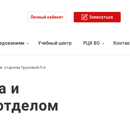
Личный кабинет
Записаться
ледованиям
Учебный центр
РЦК ВО
Конта
. отделом Труновой П.А.
а и
 отделом