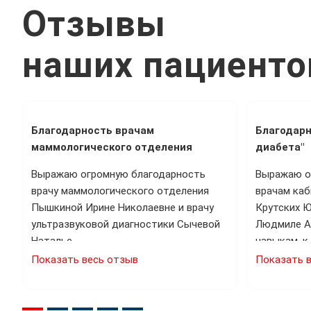
Отзывы
наших пациенто
Благодарность врачам
Благодарн
маммологического отделения
диабета"
Выражаю огромную благодарность
Выражаю о
врачу маммологического отделения
врачам ка
…
Пышкиной Ирине Николаевне и врачу
Крутских Ю
ультразвуковой диагностики Сычевой
Людмиле А
Наталье…
навыкам, к
Показать весь отзыв
Показать 