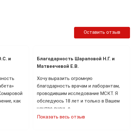
Оставить отзыв
.С. и
Благодарность Шараповой Н.Г. и
Матвеечевой Е.В.
рность
Хочу выразить огромную
абета»
благодарность врачам и лаборантам,
 Комаровой
проводившим исследование МСКТ. Я
ение, как
обследуюсь 18 лет и только в Вашем
центре очень с…
Показать весь отзыв