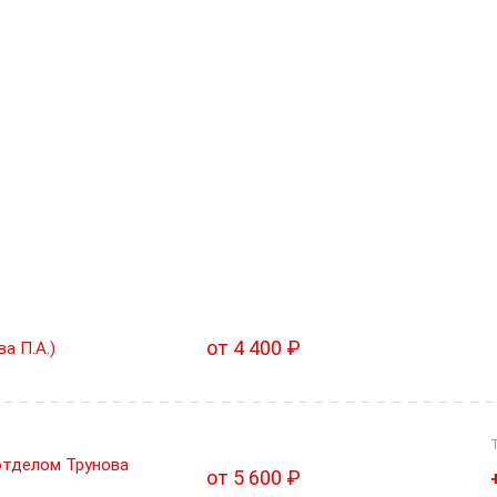
от 4 400 ₽
а П.А.)
отделом Трунова
от 5 600 ₽