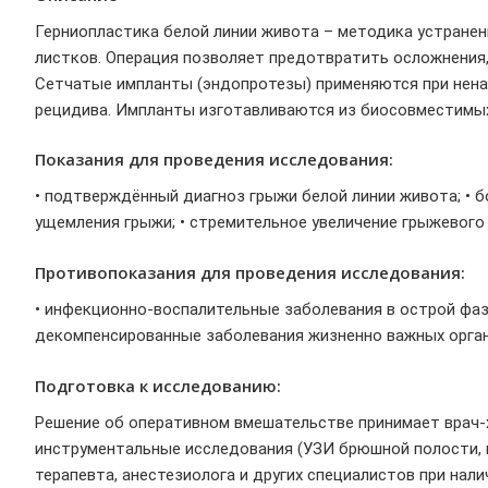
Герниопластика белой линии живота – методика устранен
листков. Операция позволяет предотвратить осложнения,
Сетчатые импланты (эндопротезы) применяются при нена
рецидива. Импланты изготавливаются из биосовместимы
Показания для проведения исследования:
• подтверждённый диагноз грыжи белой линии живота; • б
ущемления грыжи; • стремительное увеличение грыжевого 
Противопоказания для проведения исследования:
• инфекционно-воспалительные заболевания в острой фазе;
декомпенсированные заболевания жизненно важных органо
Подготовка к исследованию:
Решение об оперативном вмешательстве принимает врач-хир
инструментальные исследования (УЗИ брюшной полости, п
терапевта, анестезиолога и других специалистов при нали