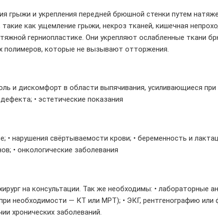
ия грыжи и укрепления передней брюшной стенки путем натяж
 такие как ущемление грыжи, некроз тканей, кишечная непрох
тяжной герниопластике. Они укрепляют ослабленные ткани б
х полимеров, которые не вызывают отторжения.
оль и дискомфорт в области выпячивания, усиливающиеся при 
дефекта; • эстетические показания
 • нарушения свёртываемости крови; • беременность и лактация
в; • онкологические заболевания
ург на консультации. Так же необходимы: • лабораторные анал
ри необходимости — КТ или МРТ); • ЭКГ, рентгенографию или 
чии хронических заболеваний.