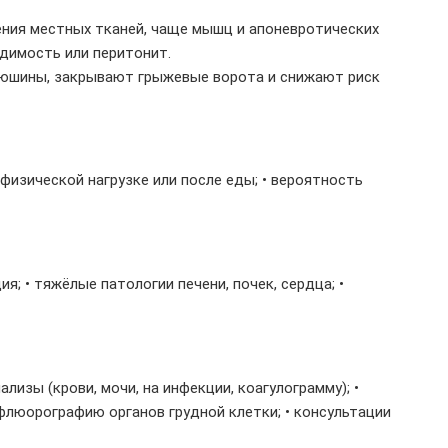
ения местных тканей, чаще мышц и апоневротических
одимость или перитонит.
рюшины, закрывают грыжевые ворота и снижают риск
физической нагрузке или после еды; • вероятность
; • тяжёлые патологии печени, почек, сердца; •
изы (крови, мочи, на инфекции, коагулограмму); •
флюорографию органов грудной клетки; • консультации