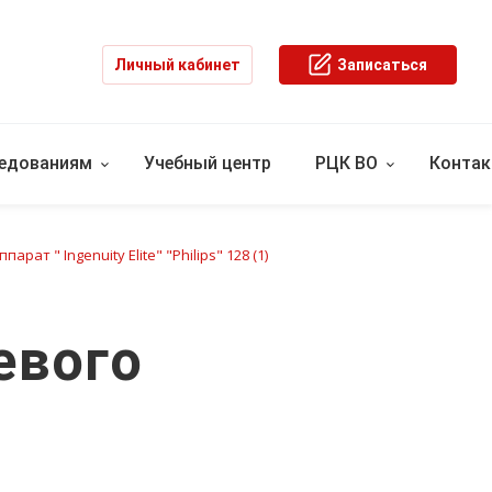
Личный кабинет
Записаться
ледованиям
Учебный центр
РЦК ВО
Конта
парат " Ingenuity Elite" "Philips" 128 (1)
евого