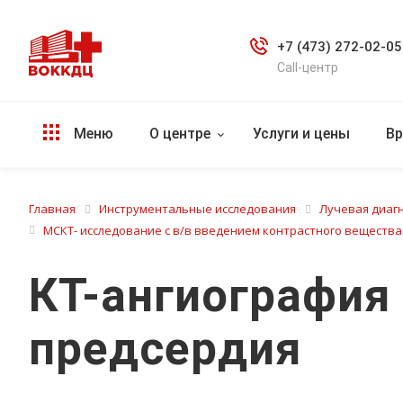
+7 (473) 272-02-05
Call-центр
Меню
О центре
Услуги и цены
Вр
Главная
Инструментальные исследования
Лучевая диаг
МСКТ- исследование с в/в введением контрастного вещества
КТ-ангиография 
предсердия