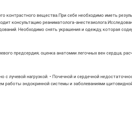
го контрастного вещества.При себе необходимо иметь резуль
ходит консультацию реаниматолога-анестезиолога.Исследован
ований. Необходимо снять украшения и одежду, которая соде
евого предсердия; оценка анатомии легочных вен сердца; рас
ано с лучевой нагрузкой. • Почечной и сердечной недостаточн
нием работы эндокринной системы и заболеваниями щитовидной