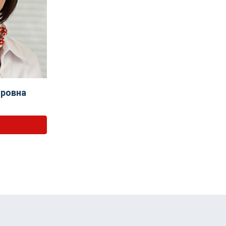
оровна