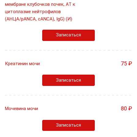
мембране клубочков почек, АТ к
цитоплазме нейтрофилов
(АНЦА/pANCA, cANCA), IgG) (И)
Записаться
75 ₽
Креатинин мочи
Записаться
80 ₽
Мочевина мочи
Записаться