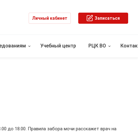
Личный кабинет
Записаться
ледованиям
Учебный центр
РЦК ВО
Конта
с 8.00 до 18.00. Правила забора мочи расскажет врач на